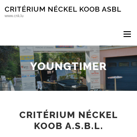
Direkt zum Inhalt
CRITÉRIUM NÉCKEL KOOB ASBL
www.cnk.lu
Menü
YOUNGTIMER
CRITÉRIUM NÉCKEL
KOOB A.S.B.L.