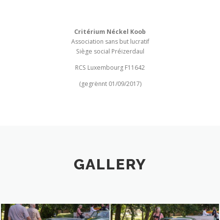
Critérium Néckel Koob
Association sans but lucratif
Siège social Préizerdaul
RCS Luxembourg F11642
(gegrënnt 01/09/2017)
GALLERY
DSC06427
DSC06428