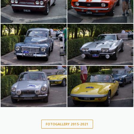
DSC06423
DSC06424
DSC06425
DSC06426
FOTOGALLERY 2015-2021