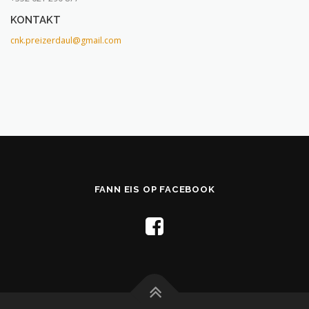
KONTAKT
cnk.preizerdaul@gmail.com
FANN EIS OP FACEBOOK